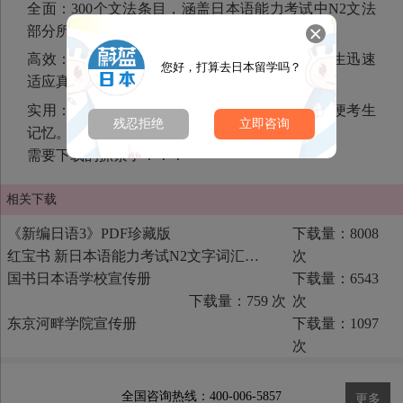
全面：300个文法条目，涵盖日本语能力考试中N2文法
部分所考查的各个方面。
高效：以历年出现过的真题为例进行说明，让考生迅速
您好，打算去日本留学吗？
适应真题。
实用：每个条目举出特别为典型的几个例子，方便考生
残忍拒绝
立即咨询
记忆。
需要下载的抓紧了！！！
相关下载
《新编日语3》PDF珍藏版
下载量：8008
红宝书 新日本语能力考试N2文字词汇速记（1）
次
国书日本语学校宣传册
下载量：6543
下载量：759 次
次
东京河畔学院宣传册
下载量：1097
次
全国咨询热线：400-006-5857
更多