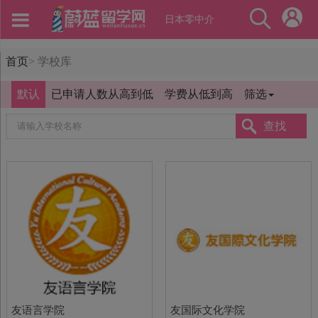
日本零中介
首页
>
学校库
默认
已申请人数从高到低
学费从低到高
筛选
查找
友语言学院
友国际文化学院