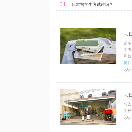
04
日本留学生考试难吗？
去
很多
学考
和校
情]
去
想去
学校