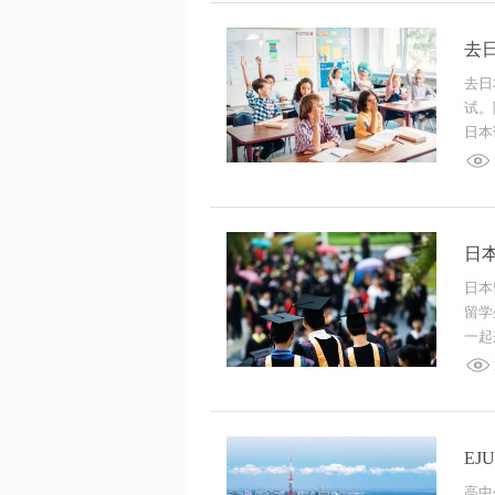
去
去日
试。
日本
日
日本
留学
一起
E
高中