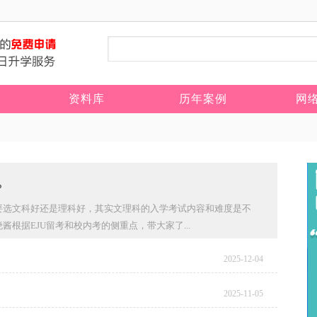
资料库
历年案例
网
？
要选文科好还是理科好，其实文理科的入学考试内容和难度是不
根据EJU留考和校内考的侧重点，带大家了...
2025-12-04
2025-11-05