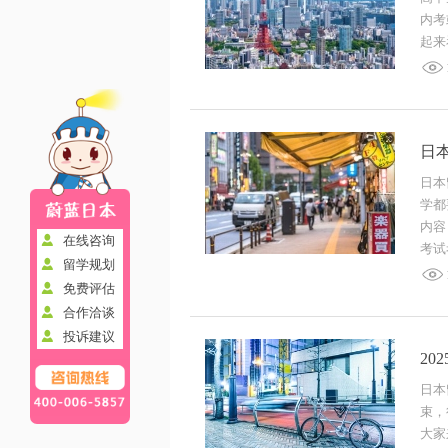
内考
起来
日
日本
学都
内容
在线咨询
考试
留学规划
免费评估
合作洽谈
投诉建议
2
日本
束，
大家