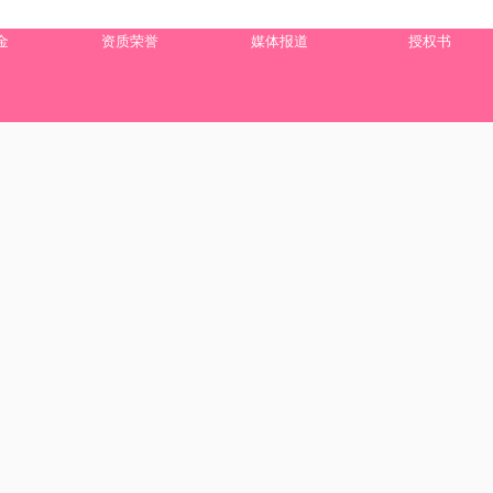
金
资质荣誉
媒体报道
授权书