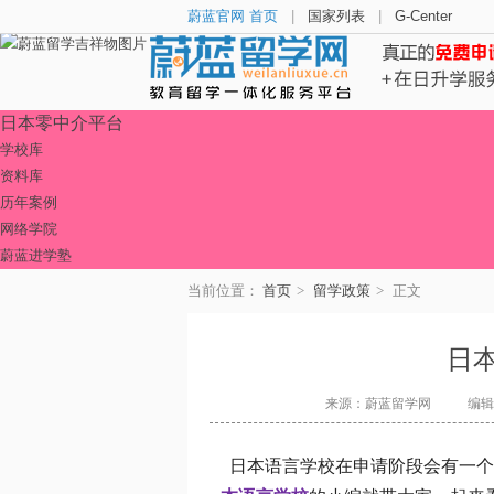
蔚蓝官网 首页
|
国家列表
|
G-Center
日本零中介平台
学校库
资料库
历年案例
网络学院
蔚蓝进学塾
当前位置：
首页
>
留学政策
>
正文
日
来源：蔚蓝留学网
编辑：
日本语言学校在申请阶段会有一个