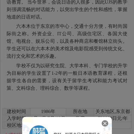
语教育。 当今世界，会说日语的人很多，因此UJS的教学
则强调流畅的对话能力，以突出学生的个性和感性，掌握
地道的日语对话。
六本木位于东京的市中心，交通十分方便，有时尚国
际街之称。外资企业、IT公司、高级住宅区、各国大使
馆、电视台、娱乐公司，以及各种商店和餐馆林立街头。
学生还可以在六本木的美术馆及电影院感受到传统文化、
流行文化和艺术的乐趣。
学校不仅为以研究生院、大学本科、专门学校的升学
为目标的学生设置了1-2年的一般日本语教育课程，还根
据学生各自的需要，设有关于留学生考试和能力考试对
策、文科综合、理科综合、数学等课程。
建校时间
1986年
所在地
关东地区,东京都
入学时间
1月/4月/7月/10月
学费
730000日元/年
校区地址
東京都港区六本木3-3-29