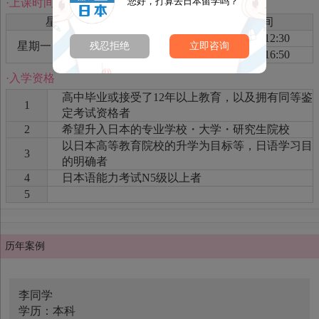
您好，打算去日本留学吗？
·上课时间
星期
上午-下午
时间
上午
09:00-12:30
星期一～星期五
残忍拒绝
立即咨询
下午
13:20-16:50
·入学资格
高中毕业或接受了12年以上教育，以及拥有同等鉴
1
定考试资格者
2
希望升入日本的专业学校・大学・研究生院校
以日本高等教育院校的升学为目标等，日语学习目
3
的明确者
4
日本语能力考试N5级以上者
5
历年案例
李同学
学历：本科