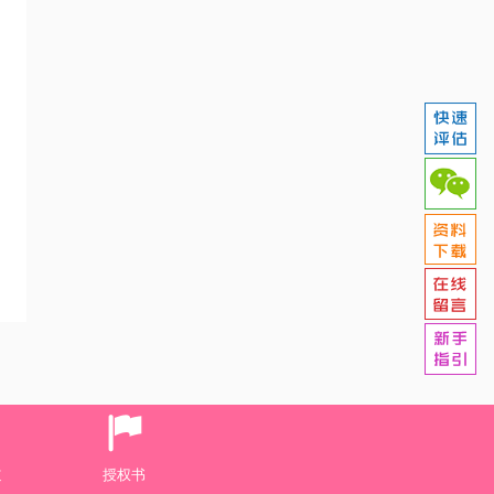
道
授权书