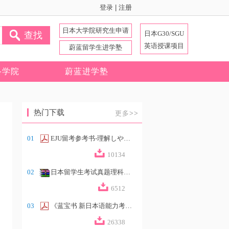
登录
|
注册
日本大学院研究生申请
日本G30/SGU
查找
英语授课项目
蔚蓝留学生进学塾
络学院
蔚蓝进学塾
热门下载
更多>>
01
EJU留考参考书-理解しやすい政治経済（...
10134
02
日本留学生考试真题理科合集
6512
03
《蓝宝书 新日本语能力考试N2文法速记》...
26338