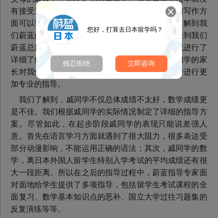
有接受过正规的日语教育，虽然会基本的表达，但写作方
面可以说完全不行。戚同学的父母经过多方咨询了解到我
您好，打算去日本留学吗？
们蔚蓝的进学塾项目，抱着试试看的态度，他们来到我们
蔚蓝总部咨询。我们的指导专家在对戚同学的情况进行了
详细了解之后，给予了他们细致入微的讲解。戚同学的家
残忍拒绝
立即咨询
长对我们的讲解非常满意，希望我们可以对戚同学进行更
加专业的指导。
我们了解到，戚同学不仅总体成绩不太好，数学成绩更
是不佳。我们根据戚同学的实际情况制定了详细的指导方
案。尽管如此，在起步阶段戚同学的表现只能说差强人
意。首先在语言学习方面就遇到了很大阻力，很多表达受
部分动漫影响，不能运用正确的语法；其次，戚同学的数
学，离日本外国人留学生特别入学考试的平均成绩还有很
大一段距离。所以在之后的指导过程中，蔚蓝指导专家面
对面地给学生提供了多项指导，包括留学生考试课程的全
面复习、数学基本知识点的恶补、国立大学过往习题集的
反复演练等等。