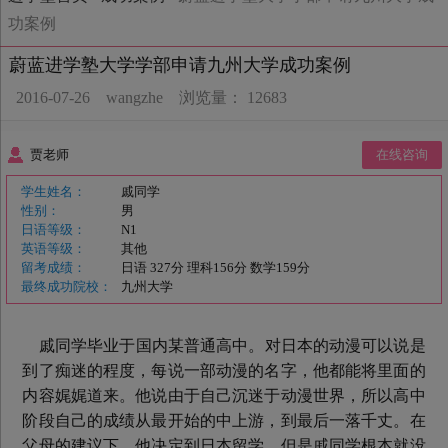
功案例
蔚蓝进学塾大学学部申请九州大学成功案例
2016-07-26
wangzhe
浏览量： 12683
贾老师
在线咨询
学生姓名：
戚同学
性
别：
男
日语等级：
N1
英语等级：
其他
留考成绩：
日语 327分 理科156分 数学159分
最终成功院校：
九州大学
戚同学毕业于国内某普通高中。对日本的动漫可以说是
到了痴迷的程度，每说一部动漫的名字，他都能将里面的
内容娓娓道来。他说由于自己沉迷于动漫世界，所以高中
阶段自己的成绩从最开始的中上游，到最后一落千丈。在
父母的建议下，他决定到日本留学。但是戚同学根本就没