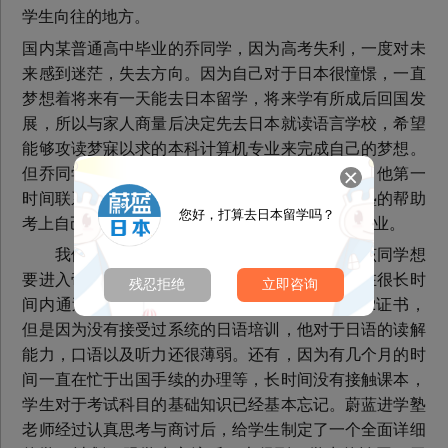
学生向往的地方。
国内某普通高中毕业的乔同学，因为高考失利，一度对未
来感到迷茫，失去方向。因为自己对于日本很憧憬，一直
梦想着将来有一天能去日本留学，将来学有所成后回国发
展，所以与家人商量后决定先去日本就读语言学校，希望
能够攻读梦寐以求的本科计算机专业来完成自己的梦想。
但乔同学深知自己能力有限，在到达语言学校后，他第一
时间联系到了蔚蓝进学塾，希望能通过蔚蓝进学塾的帮助
您好，打算去日本留学吗？
考上自己心仪的帝国大学---九州大学攻读计算机专业。
我们的老师跟乔同学深入交谈之后，了解到该同学想
要进入帝国大的决心。同时了解到，虽然该同学在很长时
残忍拒绝
立即咨询
间内通过自学日语有了一定的基础，并考取了N2证书，
但是因为没有接受过系统的日语培训，他对于日语的读解
能力，口语以及听力还很薄弱。还有，因为有几个月的时
间一直在忙于出国手续的办理等，长时间没有接触课本，
学生对于考试科目的基础知识已经基本忘记。蔚蓝进学塾
老师经过认真思考与商讨后，给学生制定了一个全面详细