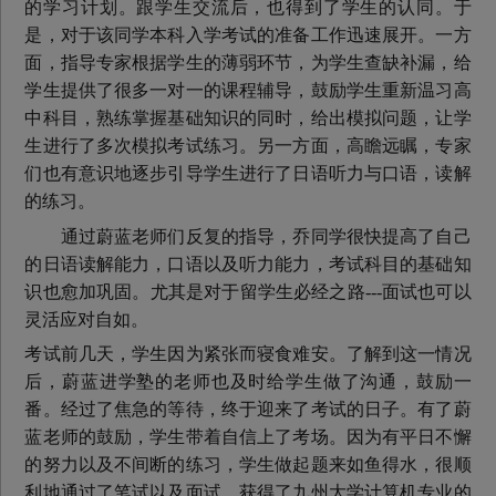
的学习计划。跟学生交流后，也得到了学生的认同。于
是，对于该同学本科入学考试的准备工作迅速展开。一方
面，指导专家根据学生的薄弱环节，为学生查缺补漏，给
学生提供了很多一对一的课程辅导，鼓励学生重新温习高
中科目，熟练掌握基础知识的同时，给出模拟问题，让学
生进行了多次模拟考试练习。另一方面，高瞻远瞩，专家
们也有意识地逐步引导学生进行了日语听力与口语，读解
的练习。
通过蔚蓝老师们反复的指导，乔同学很快提高了自己
的日语读解能力，口语以及听力能力，考试科目的基础知
识也愈加巩固。尤其是对于留学生必经之路---面试也可以
灵活应对自如。
考试前几天，学生因为紧张而寝食难安。了解到这一情况
后，蔚蓝进学塾的老师也及时给学生做了沟通，鼓励一
番。经过了焦急的等待，终于迎来了考试的日子。有了蔚
蓝老师的鼓励，学生带着自信上了考场。因为有平日不懈
的努力以及不间断的练习，学生做起题来如鱼得水，很顺
利地通过了笔试以及面试，获得了九州大学计算机专业的