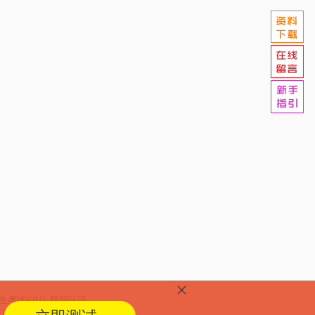
×
生考试EJU
|
顾问认证