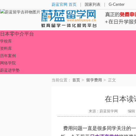
蔚蓝官网 首页
|
国家列表
|
G-Center
日本零中介平台
学校库
资料库
历年案例
网络学院
蔚蓝进学塾
当前位置：
首页
>
留学费用
>
正文
在日本读
来源：蔚蓝留学网
编辑：l
费用问题一直是很多同学关注的一