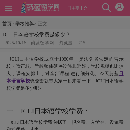
日本零中介
首页
>
学校推荐
>
正文
JCLI日本语学校学费是多少？
2025-10-16
蔚蓝留学网
浏览量： 715
JCLI日本语学校成立于1980年，是法务省认定的告示
校・适正校。学校整体硬件设施非常好，学校规模也比较
大，课程安排上，对全部课程 进行细分化。今天蔚蓝
日
本语言学校
晓晓酱就带大家一起来看一下：JCLI日本语学
校学费是多少吧~
一、JCLI日本语学校学费：
JCLI日本语学校学费包括了：报名费、入学金、设施费
和授课费。其中：