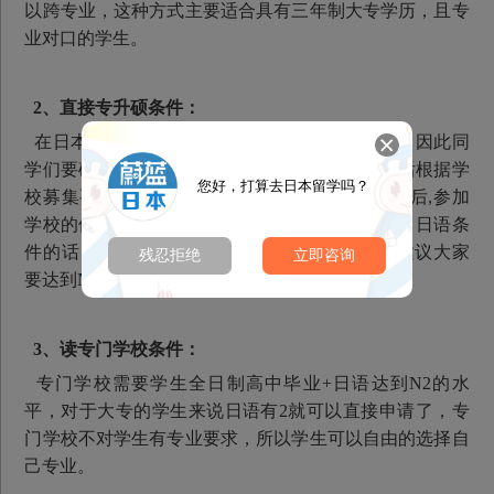
以跨专业，这种方式主要适合具有三年制大专学历，且专
业对口的学生。
2、直接专升硕条件：
在日本，能接受大专生直接升硕士的学校很少，因此同
学们要确认自己想去的学校能否接收专科生，之后根据学
您好，打算去日本留学吗？
校募集要项提交材料，进行资格审查。审查合格后,参加
学校的修士入学考试，考试内容包括笔试、面试。日语条
件的话，虽然没有明确要N2等级，但是晓晓酱建议大家
残忍拒绝
立即咨询
要达到N2左右水平，更好的应对笔试和面试。
3、读专门学校条件：
专门学校需要学生全日制高中毕业+日语达到N2的水
平，对于大专的学生来说日语有2就可以直接申请了，专
门学校不对学生有专业要求，所以学生可以自由的选择自
己专业。